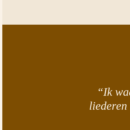
“Ik wa
liederen