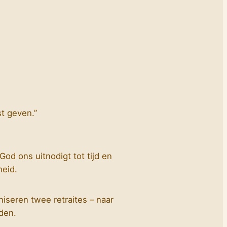
st geven.”
God ons uitnodigt tot tijd en
heid.
seren twee retraites – naar
den.